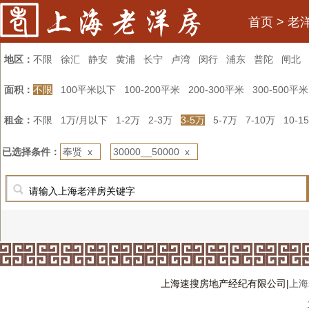
首页
>
老
地区：
不限
徐汇
静安
黄浦
长宁
卢湾
闵行
浦东
普陀
闸北
面积：
不限
100平米以下
100-200平米
200-300平米
300-500平米
租金：
不限
1万/月以下
1-2万
2-3万
3-5万
5-7万
7-10万
10-1
已选择条件：
奉贤 x
30000__50000 x
上海速搜房地产经纪有限公司|
上海