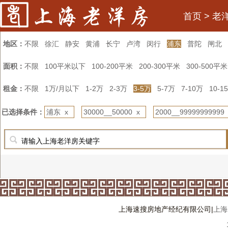
首页
>
老
地区：
不限
徐汇
静安
黄浦
长宁
卢湾
闵行
浦东
普陀
闸北
面积：
不限
100平米以下
100-200平米
200-300平米
300-500平米
租金：
不限
1万/月以下
1-2万
2-3万
3-5万
5-7万
7-10万
10-1
已选择条件：
浦东 x
30000__50000 x
2000__99999999999
上海速搜房地产经纪有限公司|
上海