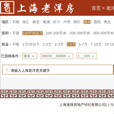
首页
>
老
地区：
不限
徐汇
静安
黄浦
长宁
卢湾
闵行
浦东
普陀
闸北
面积：
不限
100平米以下
100-200平米
200-300平米
300-500平米
租金：
不限
1万/月以下
1-2万
2-3万
3-5万
5-7万
7-10万
10-1
已选择条件：
浦东 x
30000__50000 x
1__100 x
上海速搜房地产经纪有限公司|
上海