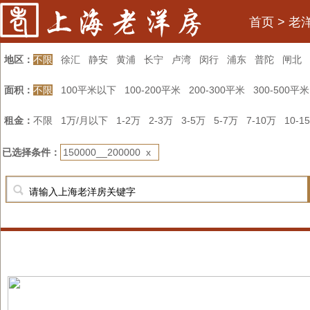
首页
>
老
地区：
不限
徐汇
静安
黄浦
长宁
卢湾
闵行
浦东
普陀
闸北
面积：
不限
100平米以下
100-200平米
200-300平米
300-500平米
租金：
不限
1万/月以下
1-2万
2-3万
3-5万
5-7万
7-10万
10-1
已选择条件：
150000__200000 x