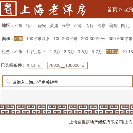
首页
>
老
地区：
不限
徐汇
静安
黄浦
长宁
卢湾
闵行
浦东
普陀
闸北
面积：
不限
100平米以下
100-200平米
200-300平米
300-500平米
租金：
不限
1万/月以下
1-2万
2-3万
3-5万
5-7万
7-10万
10-1
已选择条件：
虹口 x
70000__100000 x
上海速搜房地产经纪有限公司|
上海