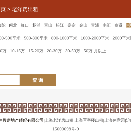
首页
>
老洋房出租
普陀
闸北
虹口
杨浦
宝山
松江
嘉定
金山
青浦
南汇
奉贤
崇
00-500平米
500-800平米
800-1000平米
1000-2000平米
2000平
10万
10-15万
15-20万
20-30万
30-50万
50万·月以上
查 询
速搜房地产经纪有限公司|
上海老洋房出租
|
上海写字楼出租
|
上海创意园
|
沪
15009098号-9