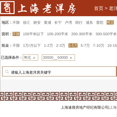
首页
>
老
地区：
不限
徐汇
静安
黄浦
长宁
卢湾
闵行
浦东
普陀
闸北
面积：
不限
100平米以下
100-200平米
200-300平米
300-500平米
租金：
不限
1万/月以下
1-2万
2-3万
3-5万
5-7万
7-10万
10-1
已选择条件：
闸北 x
30000__50000 x
上海速搜房地产经纪有限公司|
上海