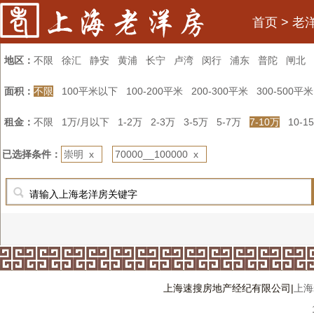
首页
>
老
地区：
不限
徐汇
静安
黄浦
长宁
卢湾
闵行
浦东
普陀
闸北
面积：
不限
100平米以下
100-200平米
200-300平米
300-500平米
租金：
不限
1万/月以下
1-2万
2-3万
3-5万
5-7万
7-10万
10-1
已选择条件：
崇明 x
70000__100000 x
上海速搜房地产经纪有限公司|
上海